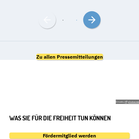
Nach
Nach
links
rechts
bewegen
bewegen
Zu allen Pressemitteilungen
GEMEINSAM FÜR DIE
GRUNDRECHTE
Envato,
photocreo
WAS SIE FÜR DIE FREIHEIT TUN KÖNNEN
Fördermitglied werden