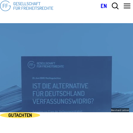
EN
Bernhard Leitner
GUTACHTEN