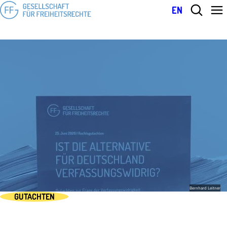
EN
Bernhard Leitner
GUTACHTEN