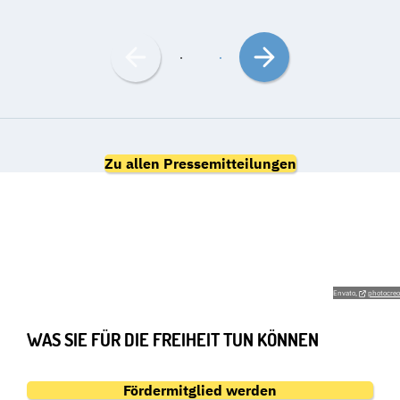
Nach
Nach
links
rechts
bewegen
bewegen
Zu allen Pressemitteilungen
GEMEINSAM FÜR DIE
GRUNDRECHTE
Envato,
photocreo
WAS SIE FÜR DIE FREIHEIT TUN KÖNNEN
Fördermitglied werden