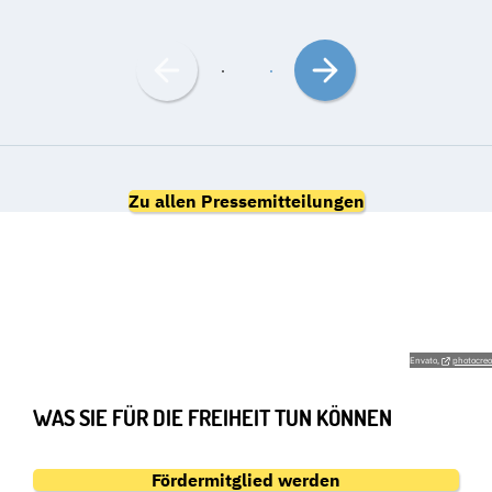
Nach
Nach
links
rechts
bewegen
bewegen
Zu allen Pressemitteilungen
GEMEINSAM FÜR DIE
GRUNDRECHTE
Envato,
photocreo
WAS SIE FÜR DIE FREIHEIT TUN KÖNNEN
Fördermitglied werden