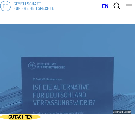
EN
Bernhard Leitner
GUTACHTEN