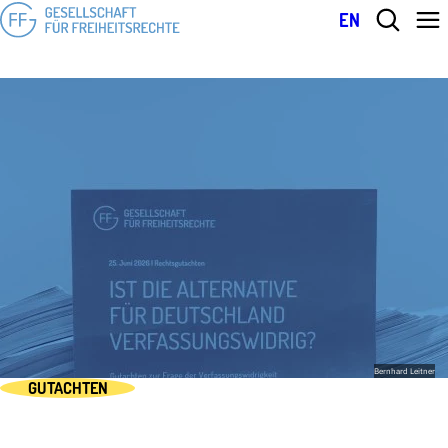
EN
Bernhard Leitner
GUTACHTEN