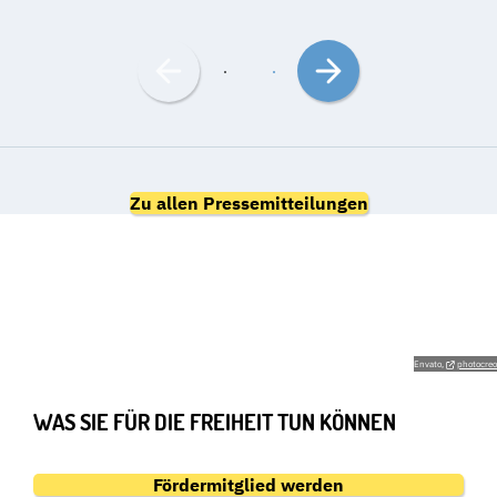
Nach
Nach
links
rechts
bewegen
bewegen
Zu allen Pressemitteilungen
GEMEINSAM FÜR DIE
GRUNDRECHTE
Envato,
photocreo
WAS SIE FÜR DIE FREIHEIT TUN KÖNNEN
Fördermitglied werden