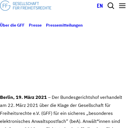
EN
Über die GFF
Presse
Pressemitteilungen
Bundesgerichtshof
verhandelt GFF-Klage für sichere Kommunikation von Anwält*innen
19. März 2021
BUNDESGERICHTSHOF VERHANDELT GFF-
KLAGE FÜR SICHERE KOMMUNIKATION
VON ANWÄLT*INNEN
Berlin, 19. März 2021
– Der Bundesgerichtshof verhandelt
am 22. März 2021 über die Klage der Gesellschaft für
Freiheitsrechte e.V. (GFF) für ein sicheres „besonderes
elektronisches Anwaltspostfach“ (beA). Anwält*innen sind