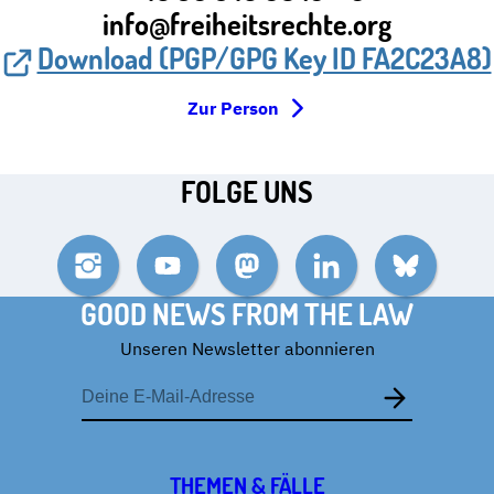
info@freiheitsrechte.org
Download (PGP/GPG Key ID FA2C23A8)
Zur Person
FOLGE UNS
Instagram
YouTube
Mastodon
LinkedIn
Bluesky
GOOD NEWS FROM THE LAW
Unseren Newsletter abonnieren
E-
Mail-
Adresse
THEMEN & FÄLLE