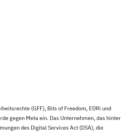
*innen vor toxischen Feeds: Zivilgesellschaft reicht DSA-Beschwerde 
15. April 2025
Z FÜR NUTZER*INNEN VOR TOXIS
ELLSCHAFT REICHT DSA-BESCHWE
META EIN
eiheitsrechte (GFF), Bits of Freedom, EDRi und
rde gegen Meta ein. Das Unternehmen, das hinter
ungen des Digital Services Act (DSA), die