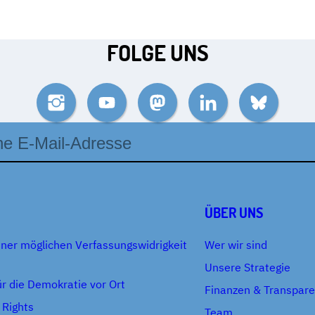
FOLGE UNS
Instagram
YouTube
Mastodon
LinkedIn
Bluesky
se
ÜBER UNS
iner möglichen Verfassungswidrigkeit
Wer wir sind
Unsere Strategie
r die Demokratie vor Ort
Finanzen & Transpar
 Rights
Team