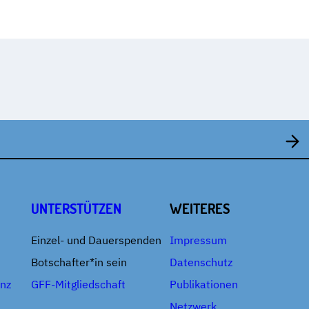
UNTERSTÜTZEN
WEITERES
Einzel- und Dauerspenden
Impressum
Botschafter*in sein
Datenschutz
enz
GFF-Mitgliedschaft
Publikationen
Netzwerk