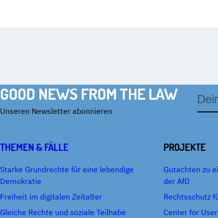
GOOD NEWS FROM THE LAW
E-
Mail-
Adres
Unseren Newsletter abonnieren
THEMEN & FÄLLE
PROJEKTE
Starke Grundrechte für eine lebendige
Gutachten zu e
Demokratie
der AfD
Freiheit im digitalen Zeitalter
Rechtsschutz fü
Gleiche Rechte und soziale Teilhabe
Center for User