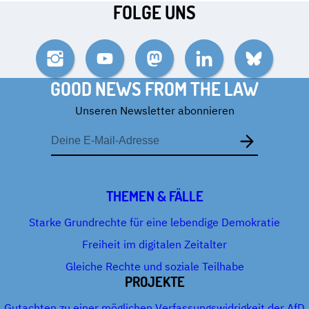
FOLGE UNS
Instagram
YouTube
Mastodon
LinkedIn
Bluesky
GOOD NEWS FROM THE LAW
Unseren Newsletter abonnieren
E-
Mail-
Adresse
THEMEN & FÄLLE
Starke Grundrechte für eine lebendige Demokratie
Freiheit im digitalen Zeitalter
Gleiche Rechte und soziale Teilhabe
PROJEKTE
Gutachten zu einer möglichen Verfassungswidrigkeit der AfD