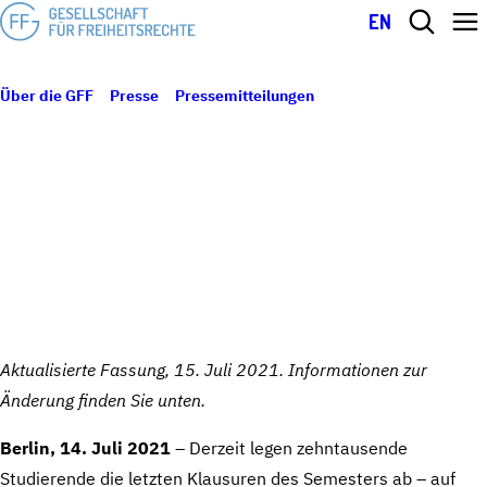
EN
Über die GFF
Presse
Pressemitteilungen
GFF-Gutachten:
14. Juli 2021
Überwachung von Studierenden bei Online-Prüfungen gefährdet
Datenschutz und IT-Sicherheit
GFF-GUTACHTEN: ÜBERWACHUNG VON
STUDIERENDEN BEI ONLINE-PRÜFUNGEN
GEFÄHRDET DATENSCHUTZ UND IT-
SICHERHEIT
Aktualisierte Fassung, 15. Juli 2021. Informationen zur
Änderung finden Sie unten.
Berlin, 14. Juli 2021
– Derzeit legen zehntausende
Studierende die letzten Klausuren des Semesters ab – auf