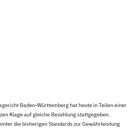
Baden-Württemberg verkennt Equal Pay-Anspruch – GFF zieht gegen Dai
1. Oktober 2024
ITSGERICHT BADEN-WÜRTTEMBE
ANSPRUCH – GFF ZIEHT GEGEN D
BUNDESARBEITSGERICHT
sgericht Baden-Württemberg hat heute in Teilen einer
ützen Klage auf gleiche Bezahlung stattgegeben.
t hinter die bisherigen Standards zur Gewährleistung