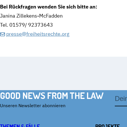
Bei Rückfragen wenden Sie sich bitte an:
Janina Zillekens-McFadden
Tel. 01579/ 92373643
presse@freiheitsrechte.org
GOOD NEWS FROM THE LAW
E-
Mail-
Adres
Unseren Newsletter abonnieren
THEMEN & FÄLLE
PROJEKTE