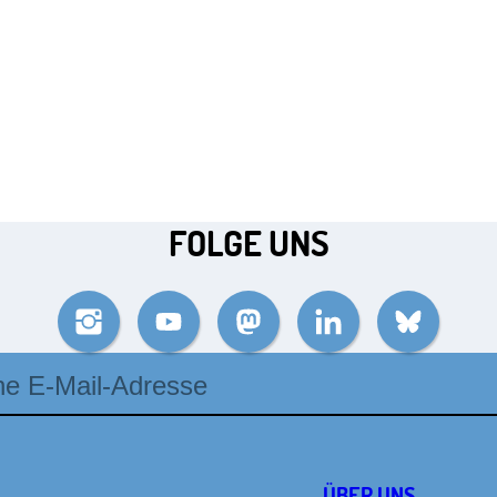
FOLGE UNS
Instagram
YouTube
Mastodon
LinkedIn
Bluesky
se
ÜBER UNS