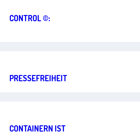
Starke Grundrechte für eine lebendige Demokratie
Art.
5
,
14
CONTROL ©:
URHEBERRECHT UND
KOMMUNI­KATIONS­FREIHEIT
Starke Grundrechte für eine lebendige Demokratie
Art.
5
PRESSEFREIHEIT
STUDIE
Starke Grundrechte für eine lebendige Demokratie
Art.
20a
CONTAINERN IST
KEINE STRAFTAT