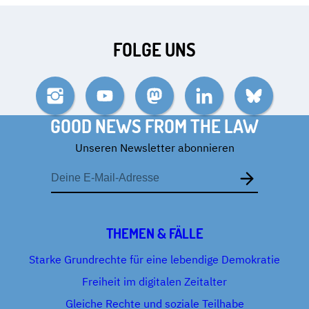
FOLGE UNS
Instagram
YouTube
Mastodon
LinkedIn
Bluesky
GOOD NEWS FROM THE LAW
Unseren Newsletter abonnieren
E-
Mail-
Adresse
THEMEN & FÄLLE
Starke Grundrechte für eine lebendige Demokratie
Freiheit im digitalen Zeitalter
Gleiche Rechte und soziale Teilhabe