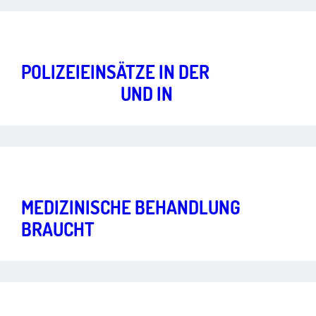
Gleiche Rechte und soziale Teilhabe
Art.
13
POLIZEIEINSÄTZE IN DER
LEA
ELLWANGEN
UND IN
BERLIN
Gleiche Rechte und soziale Teilhabe
Art.
1
,
20
MEDIZINISCHE BEHANDLUNG
BRAUCHT
VERSTÄNDIGUNG
Gleiche Rechte und soziale Teilhabe
Art.
3