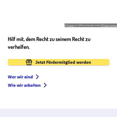
GERECHTIGKEIT
GEMEINSAM FÜR DIE GRUNDRECHTE
Protest
von WFlore, lizensiert unter
Pixaby License
Hilf mit, dem Recht zu seinem Recht zu
verhelfen.
Jetzt Fördermitglied werden
Wer wir sind
Wie wir arbeiten