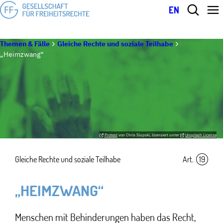
EN
Themen & Fälle
Gleiche Rechte und soziale Teilhabe
„Heimzwang“
Protest
von Chris Slupski, lizensiert unter
Unsplash License
Gleiche Rechte und soziale Teilhabe
Art.
19
„HEIMZWANG“
Menschen mit Behinderungen haben das Recht,