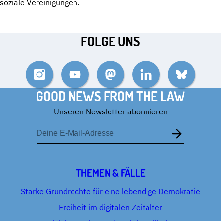
soziale Vereinigungen.
FOLGE UNS
Instagram
YouTube
Mastodon
LinkedIn
Bluesky
GOOD NEWS FROM THE LAW
Unseren Newsletter abonnieren
E-
Mail-
Adresse
THEMEN & FÄLLE
Starke Grundrechte für eine lebendige Demokratie
Freiheit im digitalen Zeitalter