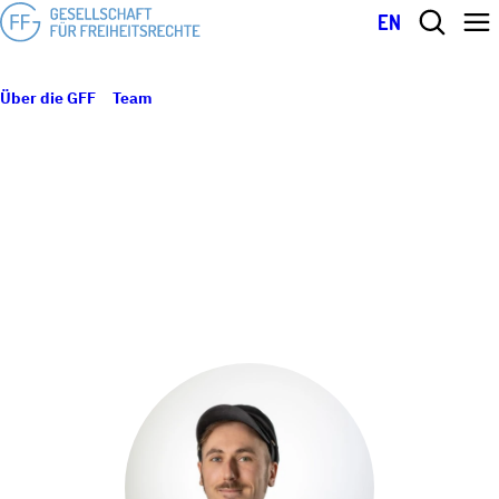
EN
Über die GFF
Team
Bernhard Leitner
BERNHARD LEITNER