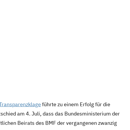
lle des wissenschaftlichen Beirats herausgeben
15. Juli 2019
RFOLGREICHE TRANSPARENZKLAG
INANZMINISTERIUM MUSS PROTOK
NSCHAFTLICHEN BEIRATS HERAU
Transparenzklage
führte zu einem Erfolg für die
tschied am 4. Juli, dass das Bundesministerium der
ftlichen Beirats des BMF der vergangenen zwanzig