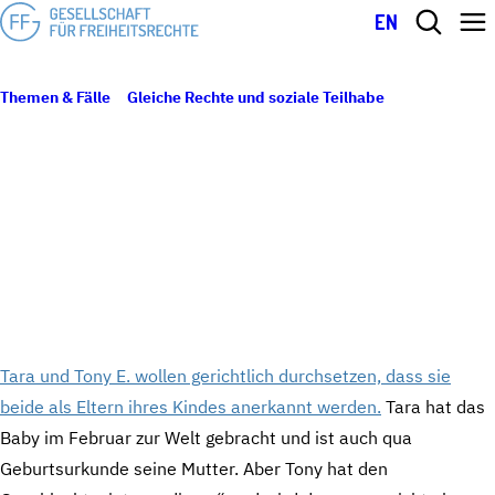
EN
Themen & Fälle
Gleiche Rechte und soziale Teilhabe
Interview
13. Mai 2020
mit Familie E.: „Wir kämpfen für unsere Familie und gegen die
INTERVIEW MIT FAMILIE E.: „WIR
Ungerechtigkeit, die uns die Anerkennung als solche verwehrt“
KÄMPFEN FÜR UNSERE FAMILIE UND
GEGEN DIE UNGERECHTIGKEIT, DIE UNS
DIE ANERKENNUNG ALS SOLCHE
VERWEHRT“
Tara und Tony E. wollen gerichtlich durchsetzen, dass sie
beide als Eltern ihres Kindes anerkannt werden.
Tara hat das
Baby im Februar zur Welt gebracht und ist auch qua
Geburtsurkunde seine Mutter. Aber Tony hat den