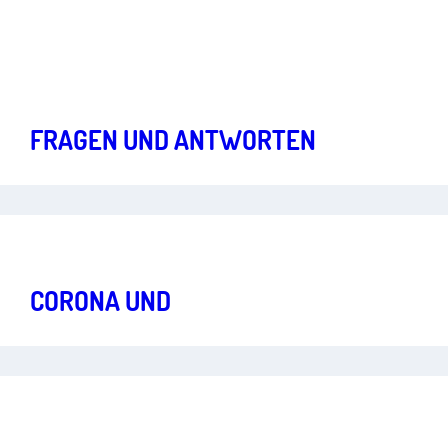
Freiheit im digitalen Zeitalter, Starke
Art.
1
,
5
,
2
Grundrechte für eine lebendige Demokratie
CORONA UND GRUNDRECHTE:
FRAGEN UND ANTWORTEN
Starke Grundrechte für eine lebendige Demokratie
Art.
1
CORONA UND
ZIVILGESELLSCHAFT
Starke Grundrechte für eine lebendige
Art.
2
,
6
,
1
Demokratie