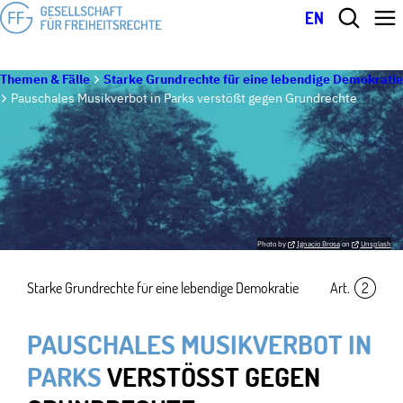
EN
Themen & Fälle
Starke Grundrechte für eine lebendige Demokratie
Pauschales Musikverbot in Parks verstößt gegen Grundrechte
Photo by
Ignacio Brosa
on
Unsplash
Starke Grundrechte für eine lebendige Demokratie
Art.
2
PAUSCHALES MUSIKVERBOT IN
PARKS
VERSTÖSST GEGEN G