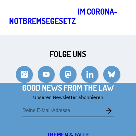
AUSGANGSSPERREN
IM CORONA-
NOTBREMSE­GESETZ
FOLGE UNS
Instagram
YouTube
Mastodon
LinkedIn
Bluesky
GOOD NEWS FROM THE LAW
Unseren Newsletter abonnieren
E-
Mail-
Adresse
THEMEN & FÄLLE