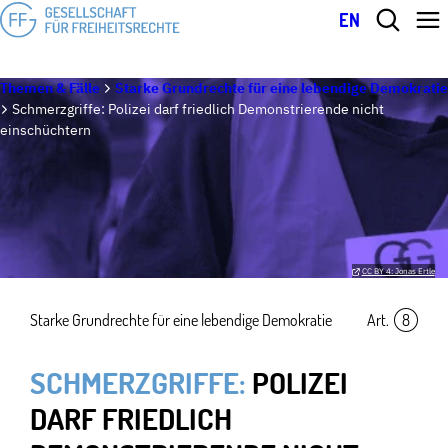
EN
Themen & Fälle
Starke Grundrechte für eine lebendige Demokratie
Schmerzgriffe: Polizei darf friedlich Demonstrierende nicht
einschüchtern
CC BY 4: Jonas Ertle
Starke Grundrechte für eine lebendige Demokratie
Art.
8
SCHMERZGRIFFE:
POLIZEI
DARF FRIEDLICH