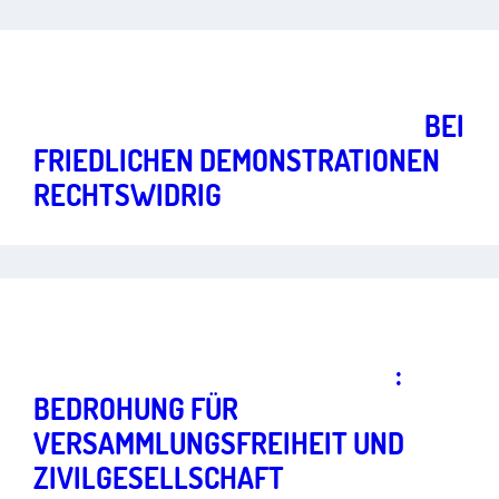
Starke Grundrechte für eine lebendige Demokratie
Art.
8
EINSATZ VON SCHMERZGRIFFEN
BEI
FRIEDLICHEN DEMONSTRATIONEN
RECHTSWIDRIG
Starke Grundrechte für eine lebendige Demokratie
Art.
8
VERSAMMLUNGSGESETZ NRW
:
BEDROHUNG FÜR
VERSAMMLUNGSFREIHEIT UND
ZIVIL­GESELLSCHAFT