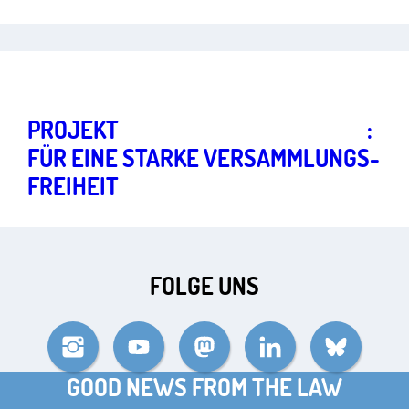
Starke Grundrechte für eine lebendige Demokratie
Art.
8
PROJEKT
„KLIMA­CAMPS STÄRKEN“
:
FÜR EINE STARKE VERSAMMLUNGS­
FREIHEIT
FOLGE UNS
Instagram
YouTube
Mastodon
LinkedIn
Bluesky
GOOD NEWS FROM THE LAW