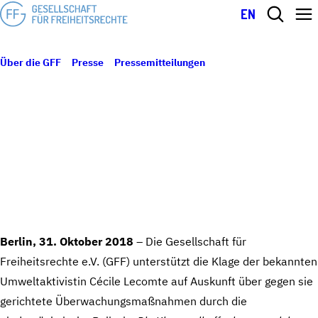
EN
Über die GFF
Presse
Pressemitteilungen
GFF unterstützt Klage
31. Oktober 2018
auf Auskunft über Überwachungsmaßnahmen infolge der fragwürdigen
GFF UNTERSTÜTZT KLAGE AUF
Einstufung als „relevante Person“
AUSKUNFT ÜBER
ÜBERWACHUNGSMASSNAHMEN INFOLGE D
ER FRAGWÜRDIGEN EINSTUFUNG ALS „
RELEVANTE PERSON“
Berlin, 31. Oktober 2018
– Die Gesellschaft für
Freiheitsrechte e.V. (GFF) unterstützt die Klage der bekannten
Umweltaktivistin Cécile Lecomte auf Auskunft über gegen sie
gerichtete Überwachungsmaßnahmen durch die