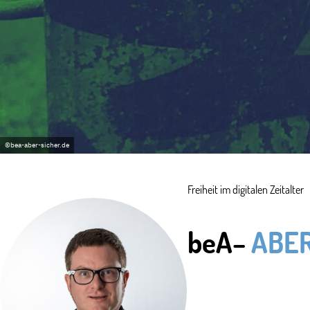
©bea-aber-sicher.de
Freiheit im digitalen Zeitalter
beA
–
ABER
Ulf Buermey
Vorstandsmitglied
„Ende-zu-End