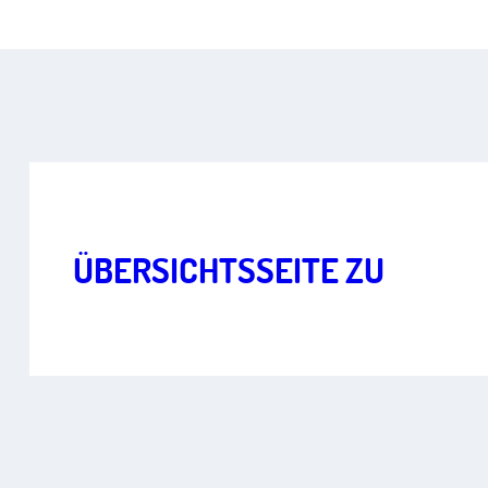
Freiheit im digitalen Zeitalter
Art.
2
,
5
,
10
,
13
ÜBERSICHTSSEITE ZU
STAATSTROJANERN