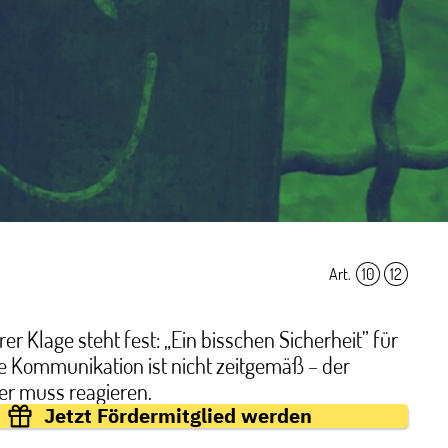
Art.
10
,
12
er Klage steht fest: „Ein bisschen Sicherheit” für
e Kommunikation ist nicht zeitgemäß – der
er muss reagieren.
Jetzt Fördermitglied werden
erkannte Mindeststandard in der