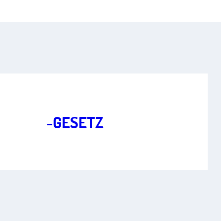
Freiheit im digitalen Zeitalter
Art.
1
,
2
BKA
-GESETZ