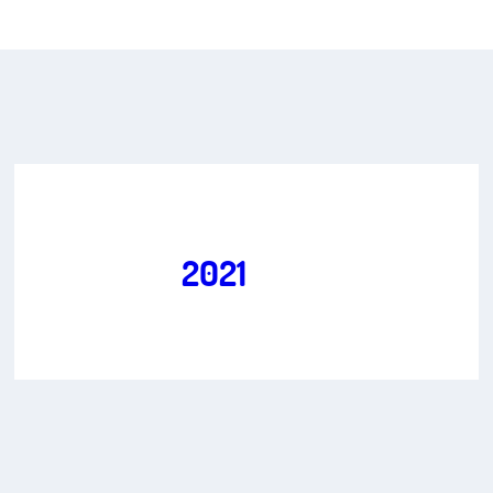
Freiheit im digitalen Zeitalter
Art.
1
,
2
ZENSUS
2021