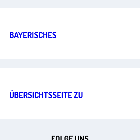
Freiheit im digitalen Zeitalter
Art.
1
,
2
,
10
,
13
BAYERISCHES
POLIZEI­
AUFGABENGESETZ
Freiheit im digitalen Zeitalter
Art.
2
,
5
,
10
,
13
ÜBERSICHTSSEITE ZU
STAATSTROJANERN
FOLGE UNS