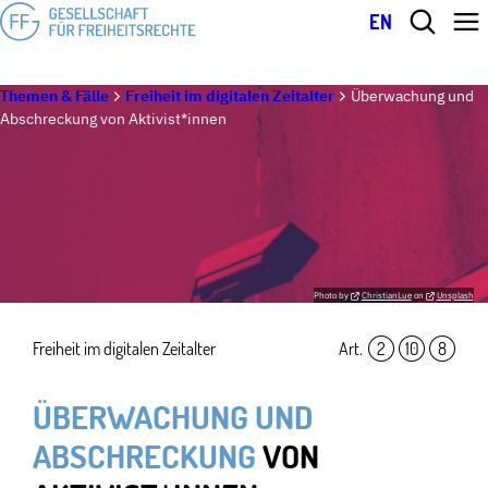
EN
Themen & Fälle
Freiheit im digitalen Zeitalter
Überwachung und
Abschreckung von Aktivist*innen
Photo by
ChristianLue
on
Unsplash
Freiheit im digitalen Zeitalter
Art.
2
,
10
,
8
ÜBERWACHUNG UND
ABSCHRECKUNG
VON