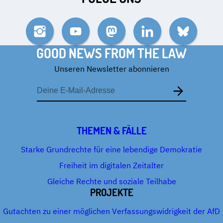
Instagram
YouTube
Mastodon
LinkedIn
Bluesky
GOOD NEWS FROM THE LAW
Unseren Newsletter abonnieren
E-
Mail-
Adresse
THEMEN & FÄLLE
Starke Grundrechte für eine lebendige Demokratie
Freiheit im digitalen Zeitalter
Gleiche Rechte und soziale Teilhabe
PROJEKTE
Gutachten zu einer möglichen Verfassungswidrigkeit der AfD