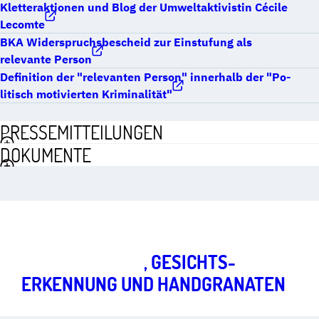
Kletteraktionen und Blog der Umweltaktivistin Cécile
Lecomte
BKA Widerspruchsbescheid zur Einstufung als
relevante Person
Definition der "relevanten Person" innerhalb der "Po­
li­tisch mo­ti­vier­ten Krimi­nalität"
PRESSEMITTEILUNGEN
DOKUMENTE
Freiheit im digitalen Zeitalter
Art.
1
,
2
,
10
ÜBERWACHUNG
, GESICHTS­
ERKENNUNG UND HANDGRANATEN