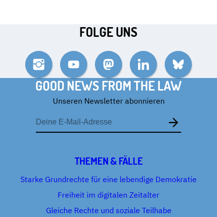
FOLGE UNS
Instagram
YouTube
Mastodon
LinkedIn
Bluesky
GOOD NEWS FROM THE LAW
Unseren Newsletter abonnieren
E-
Mail-
Adresse
THEMEN & FÄLLE
Starke Grundrechte für eine lebendige Demokratie
Freiheit im digitalen Zeitalter
Gleiche Rechte und soziale Teilhabe