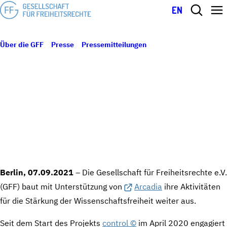
EN
Über die GFF
Presse
Pressemitteilungen
Gesellschaft für
7. September 2021
Freiheitsrechte erhält Förderung durch Arcadia für
Urheberrechtsprojekt control ©
GESELLSCHAFT FÜR FREIHEITSRECHTE
ERHÄLT FÖRDERUNG DURCH ARCADIA
FÜR URHEBERRECHTSPROJEKT CONTROL
©
Berlin, 07.09.2021
– Die Gesellschaft für Freiheitsrechte e.V.
(GFF) baut mit Unterstützung von
Arcadia
ihre Aktivitäten
für die Stärkung der Wissenschaftsfreiheit weiter aus.
Seit dem Start des Projekts
control ©
im April 2020 engagiert