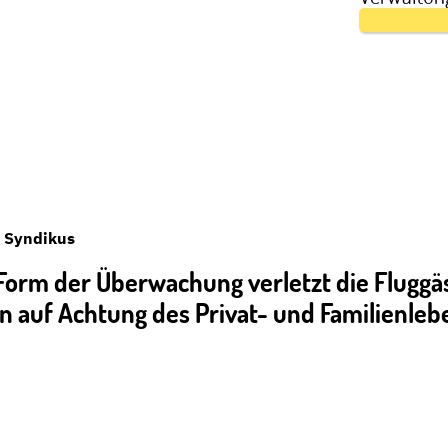
erwaltungsgericht Wiesbaden gewinnen. Eine der
 des Bundeskriminalamts gegen die zweite
d Syndikus
Form der Überwachung verletzt die Fluggäs
 auf Achtung des Privat- und Familienle