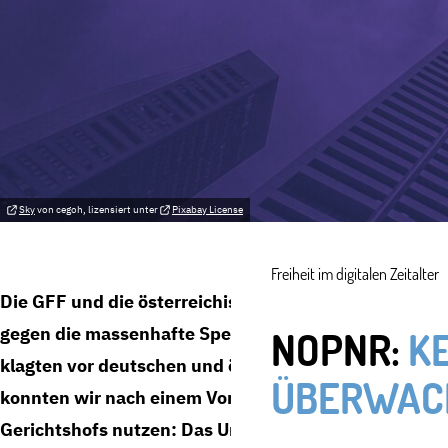
Sky
von cegoh, lizensiert unter
Pixabay License
Freiheit im digitalen Zeitalter
Die GFF und die österreichische NGO epicenter.work
gegen die massenhafte Speicherung und intransparen
NOPNR:
K
klagten vor deutschen und österreichischen Gerichte
ÜBERWAC
konnten wir nach einem Vorabentscheidungsverfahre
Gerichtshofs nutzen: Das Urteil stärkte Grundrecht