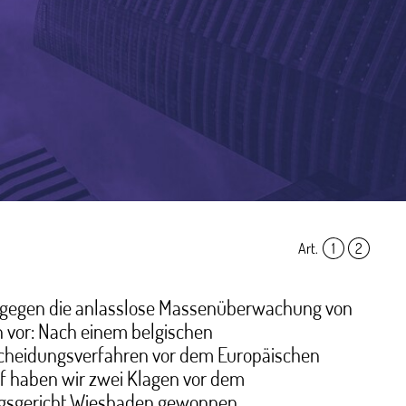
Art.
1
,
2
 gegen die anlasslose Massenüberwachung von
 vor: Nach einem belgischen
cheidungsverfahren vor dem Europäischen
f haben wir zwei Klagen vor dem
gsgericht Wiesbaden gewonnen.