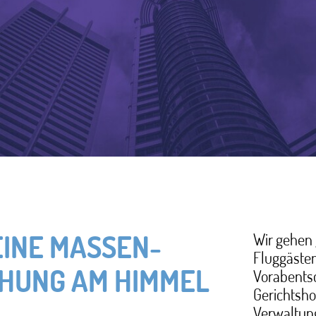
s – Plattform Grundrechtspolitik gehen gemeinsam
te Verarbeitung von Fluggastdaten vor. Wir
EINE MASSEN­
Wir gehen
Fluggästen
n gegen die sogenannte PNR-Richtlinie. Dabei
HUNG AM HIMMEL
Vorabents
n ein erstes wegweisendes Urteil des Europäischen
Gerichtsho
e. Anfang Dezember 2022 konnten wir durch
Verwaltun