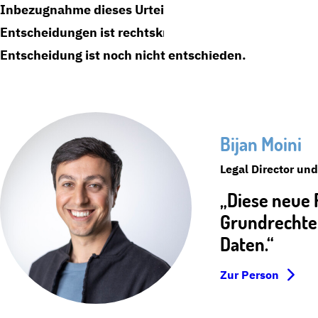
Inbezugnahme dieses Urteils zwei Klagen vor dem V
Entscheidungen ist rechtskräftig, über die Berufung
Entscheidung ist noch nicht entschieden.
Bijan Moini
Legal Director un
„Diese neue 
Grundrechten
Daten.“
Zur Person