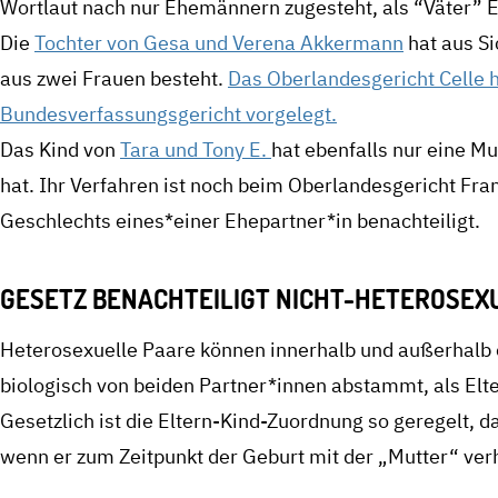
Wortlaut nach nur Ehemännern zugesteht, als “Väter” Elt
Die
Tochter von Gesa und Verena Akkermann
hat aus Si
aus zwei Frauen besteht.
Das Oberlandesgericht Celle 
Bundesverfassungsgericht vorgelegt.
Das Kind von
Tara und Tony E.
hat ebenfalls nur eine Mu
hat. Ihr Verfahren ist noch beim Oberlandesgericht Fr
Geschlechts eines*einer Ehepartner*in benachteiligt.
GESETZ BENACHTEILIGT NICHT-HETEROSEX
Heterosexuelle Paare können innerhalb und außerhalb 
biologisch von beiden Partner*innen abstammt, als Elt
Gesetzlich ist die Eltern-Kind-Zuordnung so geregelt, 
wenn er zum Zeitpunkt der Geburt mit der „Mutter“ verh