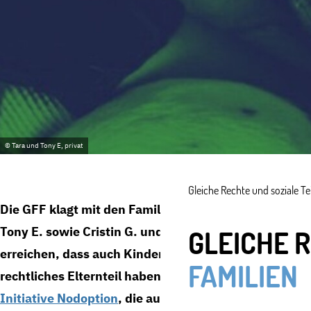
© Tara und Tony E, privat
Gleiche Rechte und soziale Te
Die GFF klagt mit den Familien von Dr. Gesa C. Tei
Tony E. sowie Cristin G. und Catherine K. gegen die Di
GLEICHE 
erreichen, dass auch Kinder in Regenbogenfamilien b
FAMILIEN
rechtliches Elternteil haben können. Die GFF arbeitet
Initiative Nodoption
, die aus weiteren Familien best