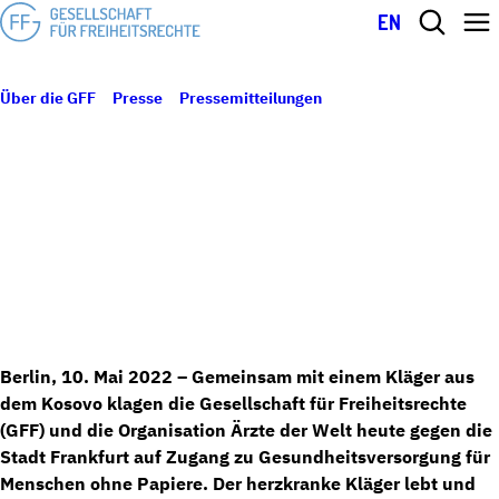
EN
Über die GFF
Presse
Pressemitteilungen
Gesellschaft für
10. Mai 2022
Freiheitsrechte klagt auf Gesundheitsversorgung für Menschen ohne
GESELLSCHAFT FÜR FREIHEITSRECHTE
Papiere. Herzkranker Kläger braucht dringend medizinische Versorgung
KLAGT AUF GESUNDHEITSVERSORGUNG
FÜR MENSCHEN OHNE PAPIERE.
HERZKRANKER KLÄGER BRAUCHT
DRINGEND MEDIZINISCHE VERSORGUNG
Berlin, 10. Mai 2022
– Gemeinsam mit einem Kläger aus
dem Kosovo klagen die Gesellschaft für Freiheitsrechte
(GFF) und die Organisation Ärzte der Welt heute gegen die
Stadt Frankfurt auf Zugang zu Gesundheitsversorgung für
Menschen ohne Papiere. Der herzkranke Kläger lebt und