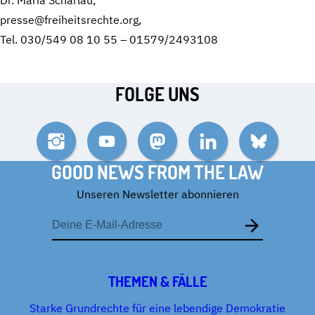
presse@freiheitsrechte.org,
Tel. 030/549 08 10 55 – 01579/2493108
FOLGE UNS
Instagram
YouTube
Mastodon
LinkedIn
Bluesky
GOOD NEWS FROM THE LAW
Unseren Newsletter abonnieren
E-
Mail-
Adresse
THEMEN & FÄLLE
Starke Grundrechte für eine lebendige Demokratie