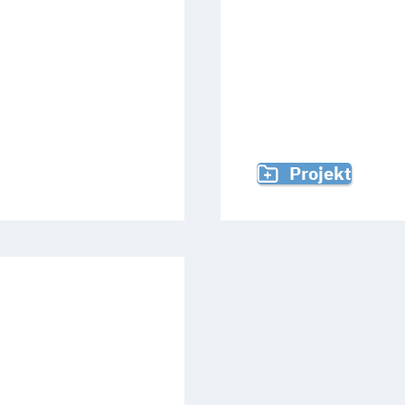
Art.
5
,
10
Freiheit im digitalen Zeitalte
ECHTEN
GRUNDRECH
DIGITALUN
Projekt
Art.
2
,
5
,
12
WACHUNGS­