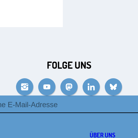
FOLGE UNS
Instagram
YouTube
Mastodon
LinkedIn
Bluesky
se
ÜBER UNS