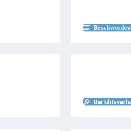
EBEN
WERBUNG AU
Beschwerdev
Art.
2
Freiheit im digitalen Zeitalte
 DATEN
CHATKONTR
Gerichtsverf