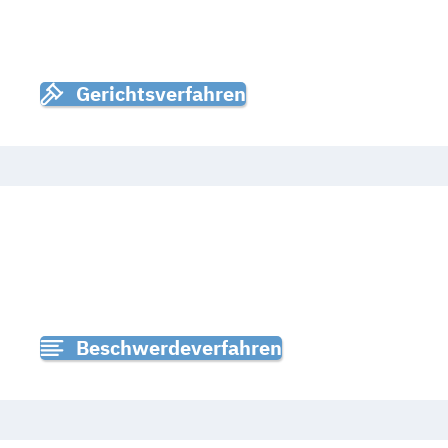
FORSCHUNGSDATEN HERAUSG
Gerichtsverfahren
Freiheit im digitalen Zeitalter
DAS GESCHÄFT MIT
SENSIBLEN
Beschwerdeverfahren