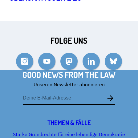
STAATSTROJANERN
FOLGE UNS
Instagram
YouTube
Mastodon
LinkedIn
Bluesky
GOOD NEWS FROM THE LAW
Unseren Newsletter abonnieren
E-
Mail-
Adresse
THEMEN & FÄLLE
Starke Grundrechte für eine lebendige Demokratie