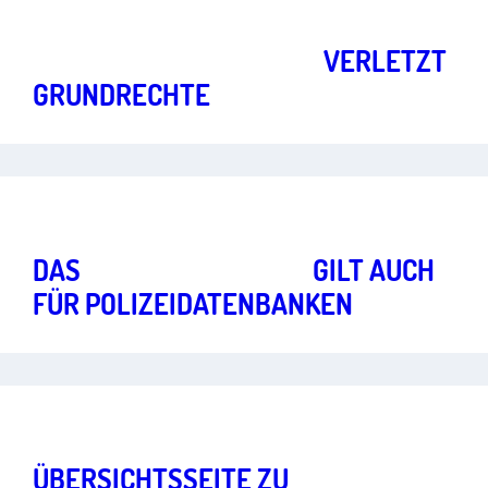
Freiheit im digitalen Zeitalter
Art.
1
,
2
,
10
,
13
POLIZEIGESETZ HESSEN
VERLETZT
GRUNDRECHTE
Freiheit im digitalen Zeitalter
Art.
2
,
1
DAS
AUSKUNFTSRECHT
GILT AUCH
FÜR POLIZEIDATENBANKEN
Freiheit im digitalen Zeitalter
Art.
2
,
5
,
10
,
13
ÜBERSICHTSSEITE ZU