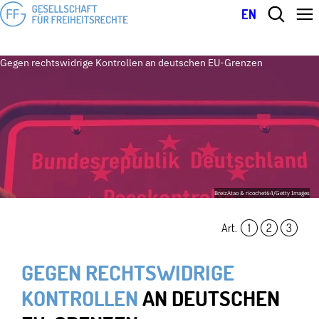
EN
Gegen rechtswidrige Kontrollen an deutschen EU-Grenzen
BreizAtao & ricochet64/Getty Images
Art.
1
,
2
,
3
GEGEN RECHTSWIDRIGE
KONTROLLEN
AN DEUTSCHEN