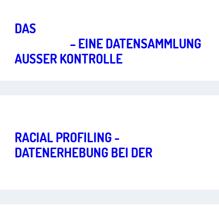
Gleiche Rechte und soziale Teilhabe
Art.
1
,
2
,
3
DAS
AUSLÄNDER­ZENTRAL­
REGISTER
– EINE DATEN­SAMMLUNG
AUSSER KONTROLLE
Gleiche Rechte und soziale Teilhabe
Art.
1
,
2
,
3
RACIAL PROFILING -
DATENERHEBUNG BEI DER
BERLINER POLIZEI