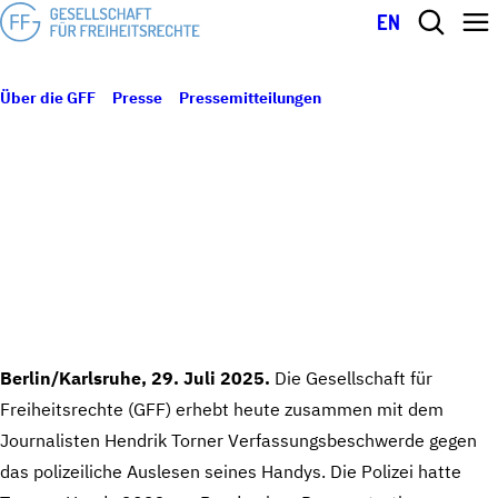
EN
Über die GFF
Presse
Pressemitteilungen
Demo dokumentiert –
29. Juli 2025
Handy ausgelesen: GFF geht mit einem Journalisten vor das
Bundesverfassungsgericht
DEMO DOKUMENTIERT – HANDY
AUSGELESEN: GFF GEHT MIT EINEM
JOURNALISTEN VOR DAS
BUNDESVERFASSUNGSGERICHT
Berlin/Karlsruhe, 29. Juli 2025.
Die Gesellschaft für
Freiheitsrechte (GFF) erhebt heute zusammen mit dem
Journalisten Hendrik Torner Verfassungsbeschwerde gegen
das polizeiliche Auslesen seines Handys. Die Polizei hatte