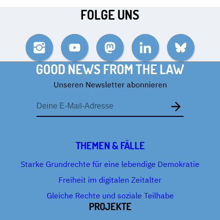
FOLGE UNS
Instagram
YouTube
Mastodon
LinkedIn
Bluesky
GOOD NEWS FROM THE LAW
Unseren Newsletter abonnieren
E-
Mail-
Adresse
THEMEN & FÄLLE
Starke Grundrechte für eine lebendige Demokratie
Freiheit im digitalen Zeitalter
Gleiche Rechte und soziale Teilhabe
PROJEKTE