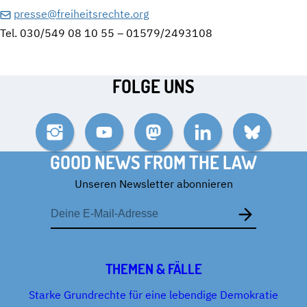
presse@freiheitsrechte.org
Tel. 030/549 08 10 55 – 01579/2493108
FOLGE UNS
Instagram
YouTube
Mastodon
LinkedIn
Bluesky
GOOD NEWS FROM THE LAW
Unseren Newsletter abonnieren
E-
Mail-
Adresse
THEMEN & FÄLLE
Starke Grundrechte für eine lebendige Demokratie