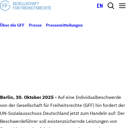
EN
Über die GFF
Presse
Pressemitteilungen
Etappensieg vor den
30. Oktober 2025
Vereinten Nationen: Deutschland muss Geflüchtetem
Existenzminimum sichern
ETAPPENSIEG VOR DEN VEREINTEN
NATIONEN: DEUTSCHLAND MUSS
GEFLÜCHTETEM EXISTENZMINIMUM
SICHERN
Berlin, 30. Oktober 2025 -
Auf eine Individualbeschwerde
von der Gesellschaft für Freiheitsrechte (GFF) hin fordert der
UN-Sozialausschuss Deutschland jetzt zum Handeln auf: Der
Beschwerdeführer soll existenzsichernde Leistungen von