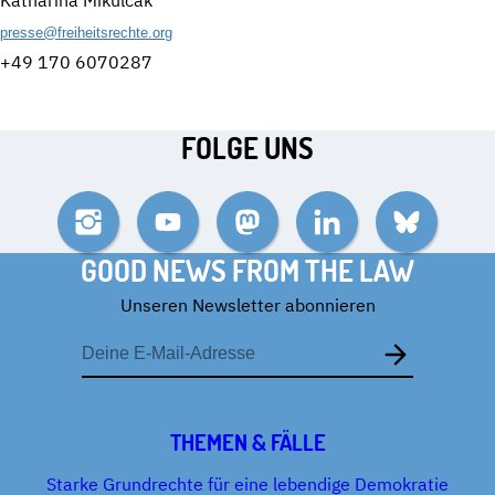
presse@freiheitsrechte.org
+49 170 6070287
FOLGE UNS
Instagram
YouTube
Mastodon
LinkedIn
Bluesky
GOOD NEWS FROM THE LAW
Unseren Newsletter abonnieren
E-
Mail-
Adresse
THEMEN & FÄLLE
Starke Grundrechte für eine lebendige Demokratie