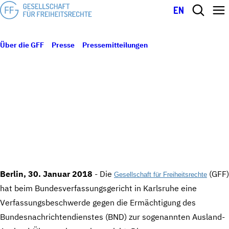
EN
Über die GFF
Presse
Pressemitteilungen
GFF und
Partnerorganisationen erheben Verfassungsbeschwerde gegen das
30. Januar 2018
BND-Gesetz
GFF UND PARTNERORGANISATIONEN
ERHEBEN VERFASSUNGSBESCHWERDE
GEGEN DAS BND-GESETZ
Berlin, 30. Januar 2018
- Die
(GFF)
Gesellschaft für Freiheitsrechte
hat beim Bundesverfassungsgericht in Karlsruhe eine
Verfassungsbeschwerde gegen die Ermächtigung des
Bundesnachrichtendienstes (BND) zur sogenannten Ausland-