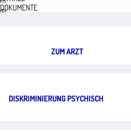
DOKUMENTE
Gleiche Rechte und soziale Teilhabe
Art.
1
,
2
OHNE ANGST
­ZUM ARZT
Gleiche Rechte und soziale Teilhabe
Art.
3
DISKRIMINIERUNG PSYCHISCH
KRANKER MENSCHEN