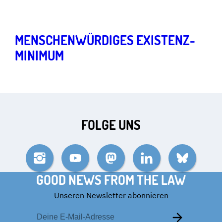
Gleiche Rechte und soziale Teilhabe
Art.
1
,
20
MENSCHEN­WÜRDIGES EXISTENZ­
MINI­MUM
IN GEFLÜCHTETEN-
UNTERKÜNFTEN
FOLGE UNS
Instagram
YouTube
Mastodon
LinkedIn
Bluesky
GOOD NEWS FROM THE LAW
Unseren Newsletter abonnieren
E-
Mail-