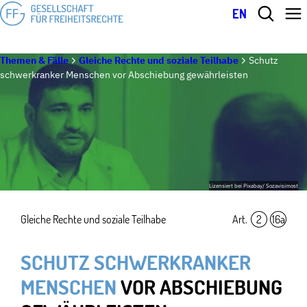
EN
Themen & Fälle
Gleiche Rechte und soziale Teilhabe
Schutz
schwerkranker Menschen vor Abschiebung gewährleisten
Lizensiert bei Pixabay/ Sozavisimost
Gleiche Rechte und soziale Teilhabe
Art.
2
,
16a
SCHUTZ SCHWER­KRANKER
MENSCHEN
VOR ABSCHIEBUNG