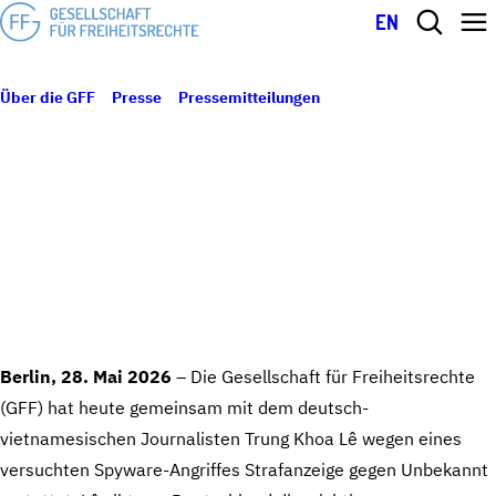
EN
Über die GFF
Presse
Pressemitteilungen
Ein Klick – schon
28. Mai 2026
ausspioniert: GFF erstattet gemeinsam mit dem Journalisten Trung
Khoa Lê Anzeige nach Spyware-Angriff
EIN KLICK – SCHON AUSSPIONIERT: GFF
ERSTATTET GEMEINSAM MIT DEM
JOURNALISTEN TRUNG KHOA LÊ ANZEIGE
NACH SPYWARE-ANGRIFF
Berlin, 28. Mai 2026
– Die Gesellschaft für Freiheitsrechte
(GFF) hat heute gemeinsam mit dem deutsch-
vietnamesischen Journalisten Trung Khoa Lê wegen eines
versuchten Spyware-Angriffes Strafanzeige gegen Unbekannt