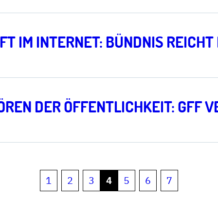
T IM INTERNET: BÜNDNIS REICH
ÖREN DER ÖFFENTLICHKEIT: GFF 
1
2
3
4
5
6
7