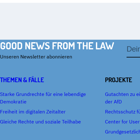
GOOD NEWS FROM THE LAW
E-
Mail-
Adres
Unseren Newsletter abonnieren
THEMEN & FÄLLE
PROJEKTE
Starke Grundrechte für eine lebendige
Gutachten zu e
Demokratie
der AfD
Freiheit im digitalen Zeitalter
Rechtsschutz fü
Gleiche Rechte und soziale Teilhabe
Center for User
Grundgesetzlic