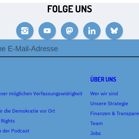
FOLGE UNS
Instagram
YouTube
Mastodon
LinkedIn
Bluesky
se
ÜBER UNS
iner möglichen Verfassungswidrigkeit
Wer wir sind
Unsere Strategie
r die Demokratie vor Ort
Finanzen & Transpar
 Rights
Team
h der Podcast
Jobs