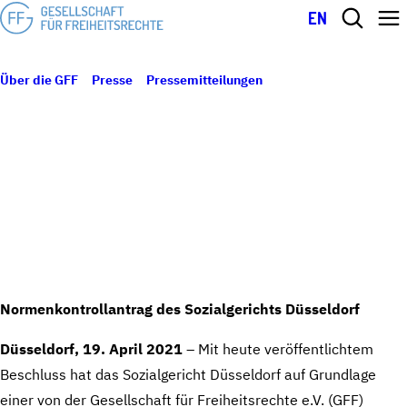
EN
Über die GFF
Presse
Pressemitteilungen
GFF bringt gekürzte
19. April 2021
Sozialleistungen in Geflüchteten-Unterkünften vor
Bundesverfassungsgericht
GFF BRINGT GEKÜRZTE
SOZIALLEISTUNGEN IN GEFLÜCHTETEN-
UNTERKÜNFTEN VOR
BUNDESVERFASSUNGSGERICHT
Normenkontrollantrag des Sozialgerichts Düsseldorf
Düsseldorf, 19. April 2021
– Mit heute veröffentlichtem
Beschluss hat das Sozialgericht Düsseldorf auf Grundlage
einer von der Gesellschaft für Freiheitsrechte e.V. (GFF)