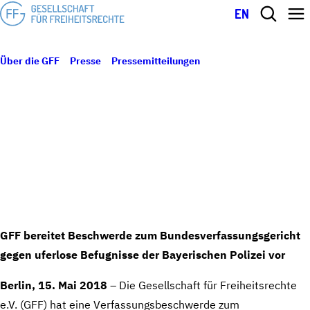
EN
Über die GFF
Presse
Pressemitteilungen
GFF kündigt
16. Mai 2018
Verfassungsbeschwerde gegen das strukturell totalitäre Bayerische
Polizeiaufgabengesetz an
GFF KÜNDIGT
VERFASSUNGSBESCHWERDE GEGEN DAS
STRUKTURELL TOTALITÄRE BAYERISCHE
POLIZEIAUFGABENGESETZ AN
GFF bereitet Beschwerde zum Bundesverfassungsgericht
gegen uferlose Befugnisse der Bayerischen Polizei vor
Berlin, 15. Mai 2018
– Die Gesellschaft für Freiheitsrechte
e.V. (GFF) hat eine Verfassungsbeschwerde zum