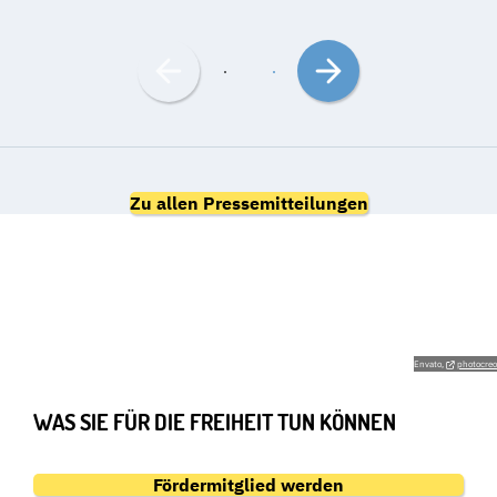
Nach
Nach
links
rechts
bewegen
bewegen
Zu allen Pressemitteilungen
GEMEINSAM FÜR DIE
GRUNDRECHTE
Envato,
photocreo
WAS SIE FÜR DIE FREIHEIT TUN KÖNNEN
Fördermitglied werden