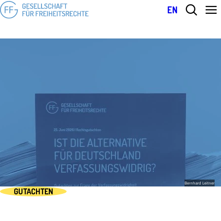
EN
Bernhard Leitner
GUTACHTEN