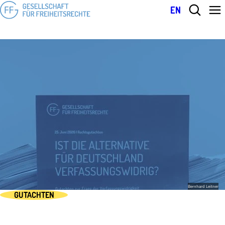
EN
Bernhard Leitner
GUTACHTEN