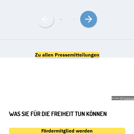
Nach
Nach
links
rechts
bewegen
bewegen
Zu allen Pressemitteilungen
GEMEINSAM FÜR DIE
GRUNDRECHTE
Envato,
photocreo
WAS SIE FÜR DIE FREIHEIT TUN KÖNNEN
Fördermitglied werden