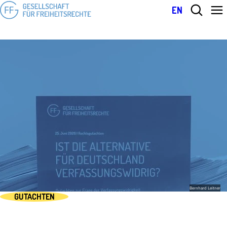
EN
Bernhard Leitner
GUTACHTEN