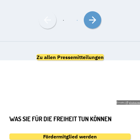
Nach
Nach
links
rechts
bewegen
bewegen
Zu allen Pressemitteilungen
GEMEINSAM FÜR DIE
GRUNDRECHTE
Envato,
photocreo
WAS SIE FÜR DIE FREIHEIT TUN KÖNNEN
Fördermitglied werden